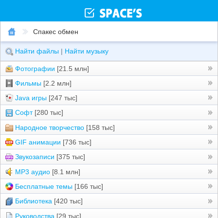
Спакес обмен
Найти файлы
|
Найти музыку
Фотографии
[21.5 млн]
Фильмы
[2.2 млн]
Java игры
[247 тыс]
Софт
[280 тыс]
Народное творчество
[158 тыс]
GIF анимации
[736 тыс]
Звукозаписи
[375 тыс]
MP3 аудио
[8.1 млн]
Бесплатные темы
[166 тыс]
Библиотека
[420 тыс]
Руководства
[29 тыс]