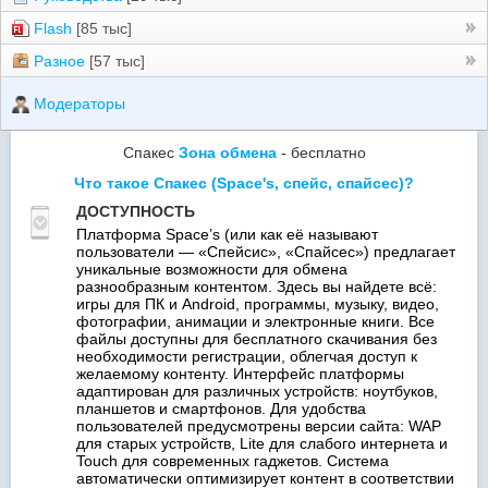
Flash
[85 тыс]
Разное
[57 тыс]
Модераторы
Спакес
Зона обмена
- бесплатно
Что такое Спакес (Space's, спейс, спайсес)?
ДОСТУПНОСТЬ
Платформа Space’s (или как её называют
пользователи — «Спейcис», «Спайсес») предлагает
уникальные возможности для обмена
разнообразным контентом. Здесь вы найдете всё:
игры для ПК и Android, программы, музыку, видео,
фотографии, анимации и электронные книги. Все
файлы доступны для бесплатного скачивания без
необходимости регистрации, облегчая доступ к
желаемому контенту. Интерфейс платформы
адаптирован для различных устройств: ноутбуков,
планшетов и смартфонов. Для удобства
пользователей предусмотрены версии сайта: WAP
для старых устройств, Lite для слабого интернета и
Touch для современных гаджетов. Система
автоматически оптимизирует контент в соответствии