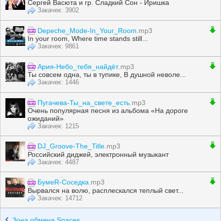
Сергей Васюта и гр. Сладкий Сон - Иришка
Закачек: 3902
Depeche_Mode-In_Your_Room
.mp3
In your room, Where time stands still...
Закачек: 9861
Ария-Небо_тебя_найдёт
.mp3
Ты совсем одна, ты в тупике, В душной неволе...
Закачек: 1446
Пугачева-Ты_на_свете_есть
.mp3
Очень популярная песня из альбома «На дороге
ожиданий»
Закачек: 1215
DJ_Groove-The_Title
.mp3
Российский диджей, электронный музыкант
Закачек: 4487
БумеR-Соседка
.mp3
Вырвался на волю, расплескался теплый свет...
Закачек: 14712
Зона обмена Spaces