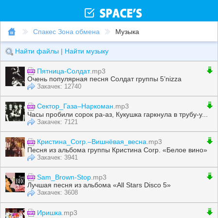
Спакес Зона обмена
Музыка
Найти файлы
|
Найти музыку
Пятница-Солдат
.mp3
Очень популярная песня Солдат группы 5’nizza
Закачек: 12740
Сектор_Газа–Наркоман
.mp3
Часы пpобили соpок pа-аз, Кyкyшка гаpкнyла в тpyбy-y...
Закачек: 7121
Кристина_Corp.–Вишнёвая_весна
.mp3
Песня из альбома группы Кристина Corp. «Белое вино»
Закачек: 3941
Sam_Brown-Stop
.mp3
Лучшая песня из альбома «All Stars Disco 5»
Закачек: 3608
Иришка
.mp3